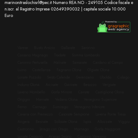
marinonitraslochisrl@pec.it Numero REA NO - 249105 Codice fiscale e
n.iscr. al Registro Imprese 02649390032 | capitale sociale 10.000
Euro
Varese
Busto Arsizio
Gallarate
Saronno
Cassano Magnago
Tradate
Somma Lombardo
Caronno Pertusella
Malnate
Samarate
Cardano al Campo
Luino
Castellanza
Fagnano Olona
Olgiate Olona
Lonate Pozzolo
Sesto Calende
Gerenzano
Uboldo
Cislago
Induno Olona
Arcisate
Gavirate
Besozzo
Vergiate
Laveno Mombello
Gorla Minore
Cairate
Castiglione Olona
Origgio
Marnate
Vedano Olona
Venegono Superiore
Ferno
Carnago
Sumirago
Venegono Inferiore
Cavaria con Premezzo
Casorate Sempione
Lavena Ponte Tresa
Angera
Besnate
Solbiate Olona
Ispra
Albizzate
Viggiu
Castronno
Jerago con Orago
Mornago
Gorla Maggiore
Lonate Ceppino
Arsago Seprio
Caronno Varesino