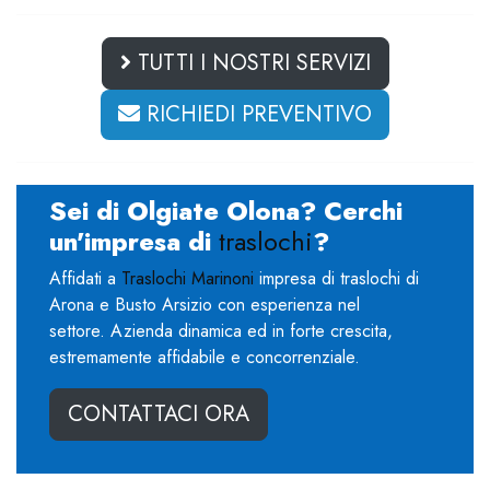
TUTTI I NOSTRI SERVIZI
RICHIEDI PREVENTIVO
Sei di Olgiate Olona? Cerchi
un'impresa di
traslochi
?
Affidati a
Traslochi Marinoni
impresa di traslochi di
Arona e Busto Arsizio con esperienza nel
settore. Azienda dinamica ed in forte crescita,
estremamente affidabile e concorrenziale.
CONTATTACI ORA