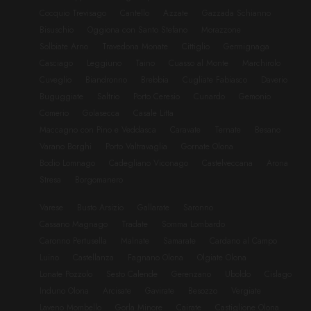
Cocquio Trevisago
Cantello
Azzate
Gazzada Schianno
Bisuschio
Oggiona con Santo Stefano
Morazzone
Solbiate Arno
Travedona Monate
Cittiglio
Germignaga
Casciago
Leggiuno
Taino
Cuasso al Monte
Marchirolo
Cuveglio
Biandronno
Brebbia
Cugliate Fabiasco
Daverio
Buguggiate
Saltrio
Porto Ceresio
Cunardo
Gemonio
Comerio
Golasecca
Casale Litta
Maccagno con Pino e Veddasca
Caravate
Ternate
Besano
Varano Borghi
Porto Valtravaglia
Gornate Olona
Bodio Lomnago
Cadegliano Viconago
Castelveccana
Arona
Stresa
Borgomanero
Varese
Busto Arsizio
Gallarate
Saronno
Cassano Magnago
Tradate
Somma Lombardo
Caronno Pertusella
Malnate
Samarate
Cardano al Campo
Luino
Castellanza
Fagnano Olona
Olgiate Olona
Lonate Pozzolo
Sesto Calende
Gerenzano
Uboldo
Cislago
Induno Olona
Arcisate
Gavirate
Besozzo
Vergiate
Laveno Mombello
Gorla Minore
Cairate
Castiglione Olona