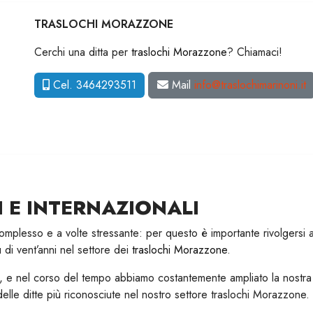
TRASLOCHI MORAZZONE
Cerchi una ditta per
traslochi Morazzone
? Chiamaci!
Cel. 3464293511
Mail
info@traslochimarinoni.it
 E INTERNAZIONALI
esso e a volte stressante: per questo è importante rivolgersi a pro
di vent’anni nel settore dei
traslochi Morazzone
.
e nel corso del tempo abbiamo costantemente ampliato la nostra g
elle ditte più riconosciute nel nostro settore traslochi Morazzone.