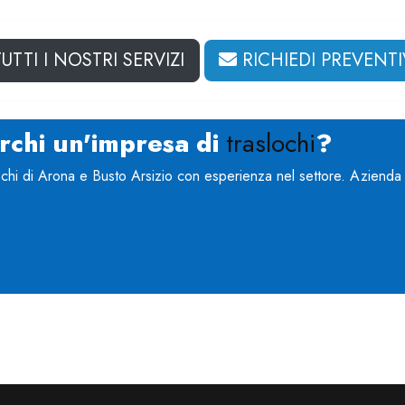
UTTI I NOSTRI SERVIZI
RICHIEDI PREVENT
rchi un'impresa di
traslochi
?
ochi di Arona e Busto Arsizio con esperienza nel settore. Azienda