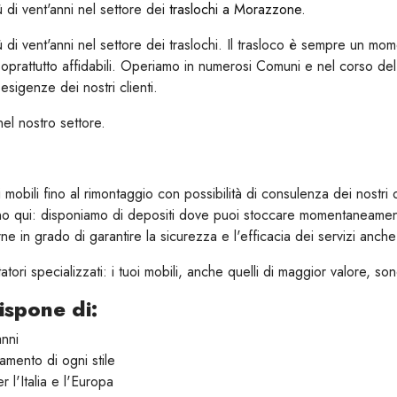
di vent'anni nel settore dei
traslochi a Morazzone
.
di vent'anni nel settore dei traslochi. Il trasloco è sempre un mo
e soprattutto affidabili. Operiamo in numerosi Comuni e nel corso 
esigenze dei nostri clienti.
el nostro settore.
obili fino al rimontaggio con possibilità di consulenza dei nostri 
mano qui: disponiamo di depositi dove puoi stoccare momentaneament
in grado di garantire la sicurezza e l'efficacia dei servizi anche 
ri specializzati: i tuoi mobili, anche quelli di maggior valore, son
ispone di:
nni
amento di ogni stile
 l'Italia e l'Europa