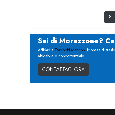
T
Sei di Morazzone? Ce
Affidati a
Traslochi Marinoni
impresa di trasl
affidabile e concorrenziale.
CONTATTACI ORA