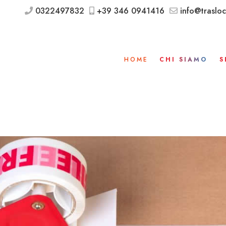
0322497832
+39 346 0941416
info@trasloc
HOME
CHI SIAMO
S