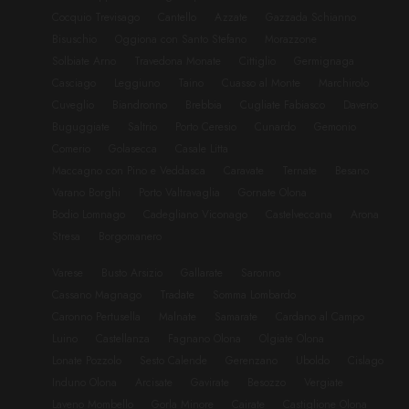
Cocquio Trevisago
Cantello
Azzate
Gazzada Schianno
Bisuschio
Oggiona con Santo Stefano
Morazzone
Solbiate Arno
Travedona Monate
Cittiglio
Germignaga
Casciago
Leggiuno
Taino
Cuasso al Monte
Marchirolo
Cuveglio
Biandronno
Brebbia
Cugliate Fabiasco
Daverio
Buguggiate
Saltrio
Porto Ceresio
Cunardo
Gemonio
Comerio
Golasecca
Casale Litta
Maccagno con Pino e Veddasca
Caravate
Ternate
Besano
Varano Borghi
Porto Valtravaglia
Gornate Olona
Bodio Lomnago
Cadegliano Viconago
Castelveccana
Arona
Stresa
Borgomanero
Varese
Busto Arsizio
Gallarate
Saronno
Cassano Magnago
Tradate
Somma Lombardo
Caronno Pertusella
Malnate
Samarate
Cardano al Campo
Luino
Castellanza
Fagnano Olona
Olgiate Olona
Lonate Pozzolo
Sesto Calende
Gerenzano
Uboldo
Cislago
Induno Olona
Arcisate
Gavirate
Besozzo
Vergiate
Laveno Mombello
Gorla Minore
Cairate
Castiglione Olona