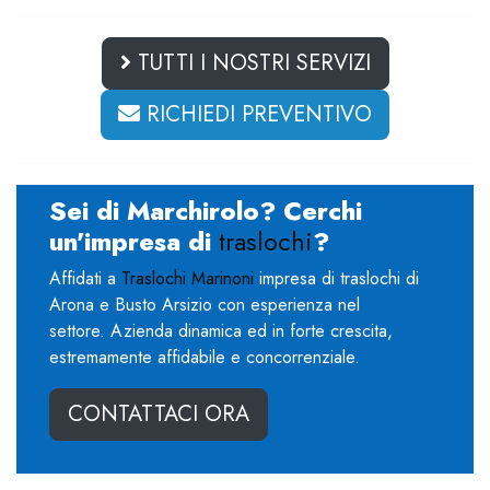
TUTTI I NOSTRI SERVIZI
RICHIEDI PREVENTIVO
Sei di Marchirolo? Cerchi
un'impresa di
traslochi
?
Affidati a
Traslochi Marinoni
impresa di traslochi di
Arona e Busto Arsizio con esperienza nel
settore. Azienda dinamica ed in forte crescita,
estremamente affidabile e concorrenziale.
CONTATTACI ORA