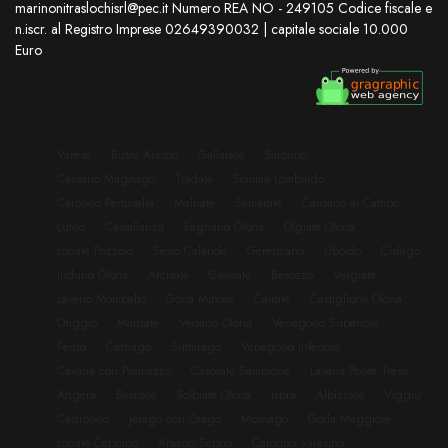
marinonitraslochisrl@pec.it Numero REA NO - 249105 Codice fiscale e
n.iscr. al Registro Imprese 02649390032 | capitale sociale 10.000
Euro
Varese
Busto Arsizio
Gallarate
Saronno
Cassano Magnago
Tradate
Somma Lombardo
Caronno Pertusella
Malnate
Samarate
Cardano al Campo
Luino
Castellanza
Fagnano Olona
Olgiate Olona
Lonate Pozzolo
Sesto Calende
Gerenzano
Uboldo
Cislago
Induno Olona
Arcisate
Gavirate
Besozzo
Vergiate
Laveno Mombello
Gorla Minore
Cairate
Castiglione Olona
Origgio
Marnate
Vedano Olona
Venegono Superiore
Ferno
Carnago
Sumirago
Venegono Inferiore
Cavaria con Premezzo
Casorate Sempione
Lavena Ponte Tresa
Angera
Besnate
Solbiate Olona
Ispra
Albizzate
Viggiu
Castronno
Jerago con Orago
Mornago
Gorla Maggiore
Lonate Ceppino
Arsago Seprio
Caronno Varesino