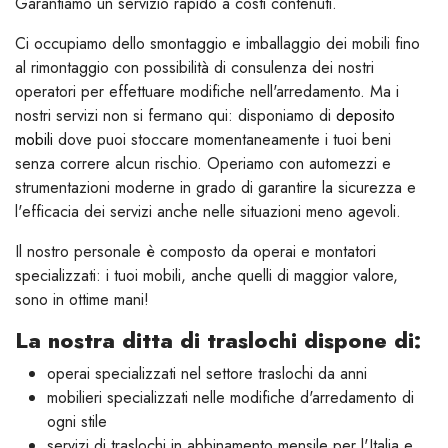
Garantiamo un servizio rapido a costi contenuti.
Ci occupiamo dello smontaggio e imballaggio dei mobili fino
al rimontaggio con possibilità di consulenza dei nostri
operatori per effettuare modifiche nell'arredamento. Ma i
nostri servizi non si fermano qui: disponiamo di
deposito
mobili
dove puoi stoccare momentaneamente i tuoi beni
senza correre alcun rischio. Operiamo con automezzi e
strumentazioni moderne in grado di garantire la sicurezza e
l'efficacia dei servizi anche nelle situazioni meno agevoli.
Il nostro personale è composto da operai e montatori
specializzati: i tuoi mobili, anche quelli di maggior valore,
sono in ottime mani!
La nostra ditta di traslochi dispone di:
operai specializzati nel settore traslochi da anni
mobilieri specializzati nelle modifiche d'arredamento di
ogni stile
servizi di traslochi in abbinamento mensile per l'Italia e