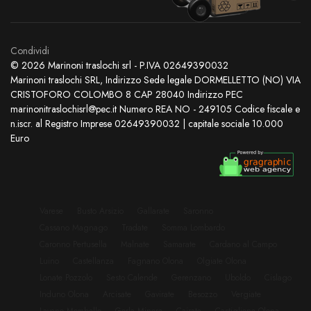
Condividi
© 2026 Marinoni traslochi srl - P.IVA 02649390032
Marinoni traslochi SRL, Indirizzo Sede legale DORMELLETTO (NO) VIA
CRISTOFORO COLOMBO 8 CAP 28040 Indirizzo PEC
marinonitraslochisrl@pec.it Numero REA NO - 249105 Codice fiscale e
n.iscr. al Registro Imprese 02649390032 | capitale sociale 10.000
Euro
Varese
Busto Arsizio
Gallarate
Saronno
Cassano Magnago
Tradate
Somma Lombardo
Caronno Pertusella
Malnate
Samarate
Cardano al Campo
Luino
Castellanza
Fagnano Olona
Olgiate Olona
Lonate Pozzolo
Sesto Calende
Gerenzano
Uboldo
Cislago
Induno Olona
Arcisate
Gavirate
Besozzo
Vergiate