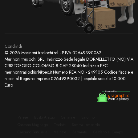
Condividi
© 2026 Marinoni traslochi srl - P.IVA 02649390032
Marinoni traslochi SRL, Indirizzo Sede legale DORMELLETTO (NO) VIA
CRISTOFORO COLOMBO 8 CAP 28040 Indirizzo PEC
marinonitraslochisrl@pec.it Numero REA NO - 249105 Codice fiscale e
n.iscr. al Registro Imprese 02649390032 | capitale sociale 10.000
Euro
Varese
Busto Arsizio
Gallarate
Saronno
Cassano Magnago
Tradate
Somma Lombardo
Caronno Pertusella
Malnate
Samarate
Cardano al Campo