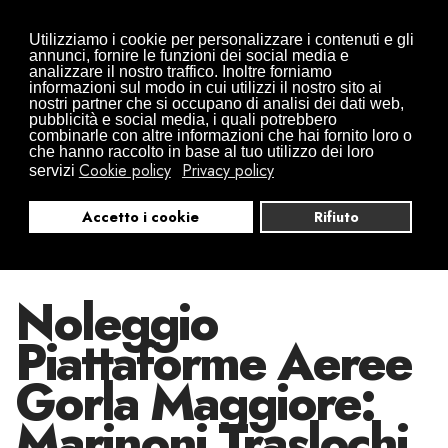
Traslochi da Arona in tutta Europa
Utilizziamo i cookie per personalizzare i contenuti e gli
0322497832
+39 346 0941416
annunci, fornire le funzioni dei social media e
analizzare il nostro traffico. Inoltre forniamo
info@traslochimarinoni.it
informazioni sul modo in cui utilizzi il nostro sito ai
nostri partner che si occupano di analisi dei dati web,
pubblicità e social media, i quali potrebbero
combinarle con altre informazioni che hai fornito loro o
che hanno raccolto in base al tuo utilizzo dei loro
Cookie policy
Privacy policy
servizi
Accetto i cookie
Rifiuto
Noleggio
Piattaforme Aeree
Gorla Maggiore:
Marinoni Traslochi