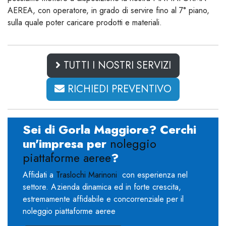
AEREA, con operatore, in grado di servire fino al 7° piano,
sulla quale poter caricare prodotti e materiali.
TUTTI I NOSTRI SERVIZI
RICHIEDI PREVENTIVO
Sei di Gorla Maggiore? Cerchi
un'impresa per
noleggio
piattaforme aeree
?
Affidati a
Traslochi Marinoni
con esperienza nel
settore. Azienda dinamica ed in forte crescita,
estremamente affidabile e concorrenziale per il
noleggio piattaforme aeree