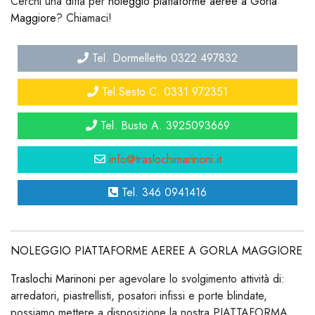
Cerchi una ditta per
noleggio piattaforme aeree a Gorla
Maggiore
? Chiamaci!
Tel. Dormelletto 0322 497832
Tel.Sesto C. 0331 972351
Tel. Busto A. 3925093669
info@traslochimarinoni.it
Tel. 346 0941416
NOLEGGIO PIATTAFORME AEREE A GORLA MAGGIORE
Traslochi Marinoni
per agevolare lo svolgimento attività di:
arredatori, piastrellisti, posatori infissi e porte blindate,
possiamo mettere a disposizione la nostra PIATTAFORMA