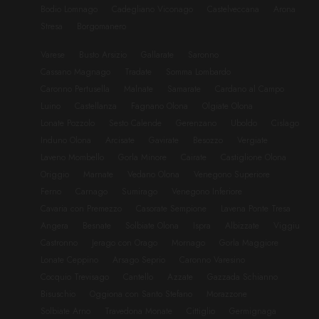
Bodio Lomnago
Cadegliano Viconago
Castelveccana
Arona
Stresa
Borgomanero
Varese
Busto Arsizio
Gallarate
Saronno
Cassano Magnago
Tradate
Somma Lombardo
Caronno Pertusella
Malnate
Samarate
Cardano al Campo
Luino
Castellanza
Fagnano Olona
Olgiate Olona
Lonate Pozzolo
Sesto Calende
Gerenzano
Uboldo
Cislago
Induno Olona
Arcisate
Gavirate
Besozzo
Vergiate
Laveno Mombello
Gorla Minore
Cairate
Castiglione Olona
Origgio
Marnate
Vedano Olona
Venegono Superiore
Ferno
Carnago
Sumirago
Venegono Inferiore
Cavaria con Premezzo
Casorate Sempione
Lavena Ponte Tresa
Angera
Besnate
Solbiate Olona
Ispra
Albizzate
Viggiu
Castronno
Jerago con Orago
Mornago
Gorla Maggiore
Lonate Ceppino
Arsago Seprio
Caronno Varesino
Cocquio Trevisago
Cantello
Azzate
Gazzada Schianno
Bisuschio
Oggiona con Santo Stefano
Morazzone
Solbiate Arno
Travedona Monate
Cittiglio
Germignaga