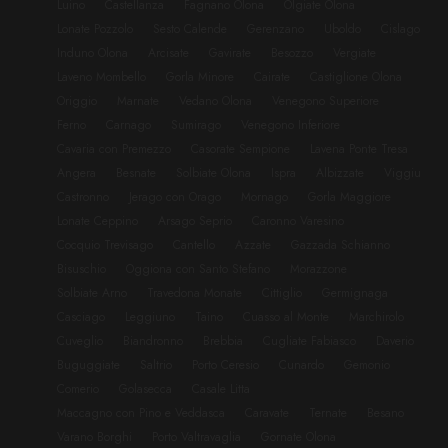
Luino
Castellanza
Fagnano Olona
Olgiate Olona
Lonate Pozzolo
Sesto Calende
Gerenzano
Uboldo
Cislago
Induno Olona
Arcisate
Gavirate
Besozzo
Vergiate
Laveno Mombello
Gorla Minore
Cairate
Castiglione Olona
Origgio
Marnate
Vedano Olona
Venegono Superiore
Ferno
Carnago
Sumirago
Venegono Inferiore
Cavaria con Premezzo
Casorate Sempione
Lavena Ponte Tresa
Angera
Besnate
Solbiate Olona
Ispra
Albizzate
Viggiu
Castronno
Jerago con Orago
Mornago
Gorla Maggiore
Lonate Ceppino
Arsago Seprio
Caronno Varesino
Cocquio Trevisago
Cantello
Azzate
Gazzada Schianno
Bisuschio
Oggiona con Santo Stefano
Morazzone
Solbiate Arno
Travedona Monate
Cittiglio
Germignaga
Casciago
Leggiuno
Taino
Cuasso al Monte
Marchirolo
Cuveglio
Biandronno
Brebbia
Cugliate Fabiasco
Daverio
Buguggiate
Saltrio
Porto Ceresio
Cunardo
Gemonio
Comerio
Golasecca
Casale Litta
Maccagno con Pino e Veddasca
Caravate
Ternate
Besano
Varano Borghi
Porto Valtravaglia
Gornate Olona