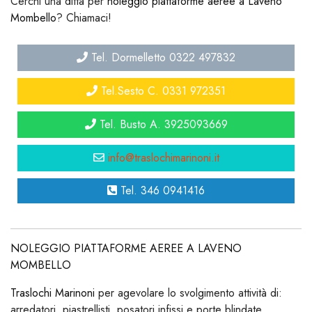
Cerchi una ditta per
noleggio piattaforme aeree a Laveno
Mombello
? Chiamaci!
Tel. Dormelletto 0322 497832
Tel.Sesto C. 0331 972351
Tel. Busto A. 3925093669
info@traslochimarinoni.it
Tel. 346 0941416
NOLEGGIO PIATTAFORME AEREE A LAVENO
MOMBELLO
Traslochi Marinoni
per agevolare lo svolgimento attività di:
arredatori, piastrellisti, posatori infissi e porte blindate,