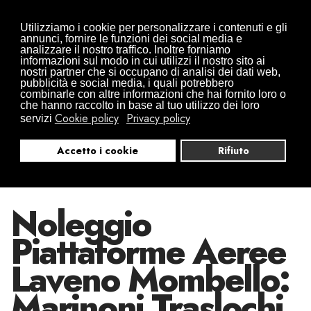
Traslochi da Arona in tutta Europa
Utilizziamo i cookie per personalizzare i contenuti e gli
0322497832
+39 346 0941416
annunci, fornire le funzioni dei social media e
analizzare il nostro traffico. Inoltre forniamo
info@traslochimarinoni.it
informazioni sul modo in cui utilizzi il nostro sito ai
nostri partner che si occupano di analisi dei dati web,
pubblicità e social media, i quali potrebbero
combinarle con altre informazioni che hai fornito loro o
che hanno raccolto in base al tuo utilizzo dei loro
Cookie policy
Privacy policy
servizi
Accetto i cookie
Rifiuto
Noleggio
Piattaforme Aeree
Laveno Mombello:
Marinoni Traslochi