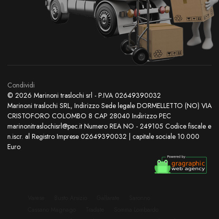
Condividi
© 2026 Marinoni traslochi srl - P.IVA 02649390032
Marinoni traslochi SRL, Indirizzo Sede legale DORMELLETTO (NO) VIA
CRISTOFORO COLOMBO 8 CAP 28040 Indirizzo PEC
marinonitraslochisrl@pec.it Numero REA NO - 249105 Codice fiscale e
n.iscr. al Registro Imprese 02649390032 | capitale sociale 10.000
Euro
Varese
Busto Arsizio
Gallarate
Saronno
Cassano Magnago
Tradate
Somma Lombardo