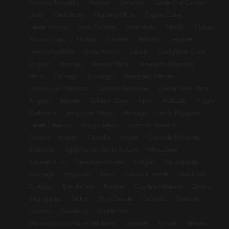
Caronno Pertusella
Malnate
Samarate
Cardano al Campo
Luino
Castellanza
Fagnano Olona
Olgiate Olona
Lonate Pozzolo
Sesto Calende
Gerenzano
Uboldo
Cislago
Induno Olona
Arcisate
Gavirate
Besozzo
Vergiate
Laveno Mombello
Gorla Minore
Cairate
Castiglione Olona
Origgio
Marnate
Vedano Olona
Venegono Superiore
Ferno
Carnago
Sumirago
Venegono Inferiore
Cavaria con Premezzo
Casorate Sempione
Lavena Ponte Tresa
Angera
Besnate
Solbiate Olona
Ispra
Albizzate
Viggiu
Castronno
Jerago con Orago
Mornago
Gorla Maggiore
Lonate Ceppino
Arsago Seprio
Caronno Varesino
Cocquio Trevisago
Cantello
Azzate
Gazzada Schianno
Bisuschio
Oggiona con Santo Stefano
Morazzone
Solbiate Arno
Travedona Monate
Cittiglio
Germignaga
Casciago
Leggiuno
Taino
Cuasso al Monte
Marchirolo
Cuveglio
Biandronno
Brebbia
Cugliate Fabiasco
Daverio
Buguggiate
Saltrio
Porto Ceresio
Cunardo
Gemonio
Comerio
Golasecca
Casale Litta
Maccagno con Pino e Veddasca
Caravate
Ternate
Besano