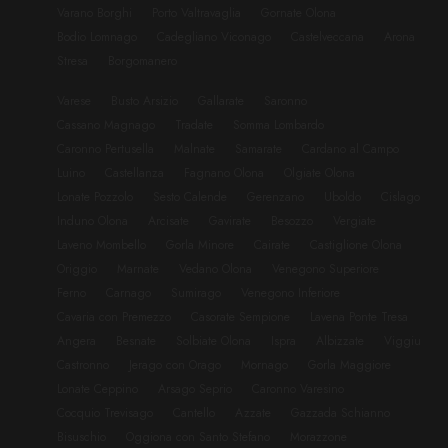
Varano Borghi
Porto Valtravaglia
Gornate Olona
Bodio Lomnago
Cadegliano Viconago
Castelveccana
Arona
Stresa
Borgomanero
Varese
Busto Arsizio
Gallarate
Saronno
Cassano Magnago
Tradate
Somma Lombardo
Caronno Pertusella
Malnate
Samarate
Cardano al Campo
Luino
Castellanza
Fagnano Olona
Olgiate Olona
Lonate Pozzolo
Sesto Calende
Gerenzano
Uboldo
Cislago
Induno Olona
Arcisate
Gavirate
Besozzo
Vergiate
Laveno Mombello
Gorla Minore
Cairate
Castiglione Olona
Origgio
Marnate
Vedano Olona
Venegono Superiore
Ferno
Carnago
Sumirago
Venegono Inferiore
Cavaria con Premezzo
Casorate Sempione
Lavena Ponte Tresa
Angera
Besnate
Solbiate Olona
Ispra
Albizzate
Viggiu
Castronno
Jerago con Orago
Mornago
Gorla Maggiore
Lonate Ceppino
Arsago Seprio
Caronno Varesino
Cocquio Trevisago
Cantello
Azzate
Gazzada Schianno
Bisuschio
Oggiona con Santo Stefano
Morazzone