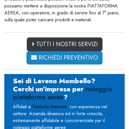
possiamo mettere a disposizione la nostra PIATTAFORMA
AEREA, con operatore, in grado di servire fino al 7° piano,
sulla quale poter caricare prodotti e materiali.
TUTTI I NOSTRI SERVIZI
RICHIEDI PREVENTIVO
Sei di Laveno Mombello?
Cerchi un'impresa per
noleggio
piattaforme aeree
?
Affidati a
Traslochi Marinoni
con esperienza nel
settore. Azienda dinamica ed in forte crescita,
estremamente affidabile e concorrenziale per il
noleggio piattaforme aeree