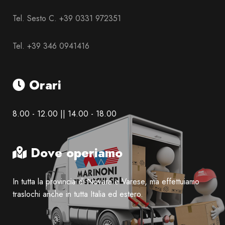
Tel. Sesto C. +39 0331 972351
Tel. +39 346 0941416
Orari
8.00 - 12.00 || 14.00 - 18.00
Dove operiamo
In tutta la provincia di Novara e Varese, ma effettuiamo
traslochi anche in tutta Italia ed estero.