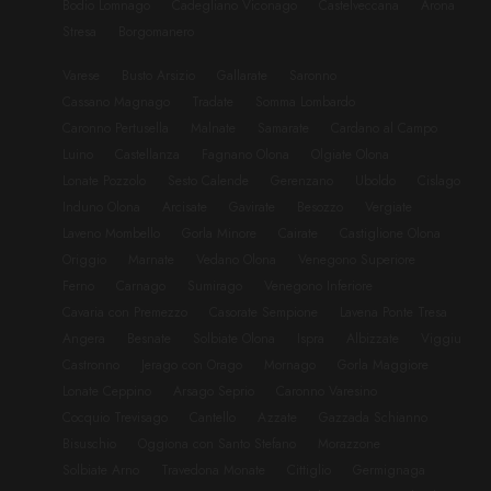
Bodio Lomnago
Cadegliano Viconago
Castelveccana
Arona
Stresa
Borgomanero
Varese
Busto Arsizio
Gallarate
Saronno
Cassano Magnago
Tradate
Somma Lombardo
Caronno Pertusella
Malnate
Samarate
Cardano al Campo
Luino
Castellanza
Fagnano Olona
Olgiate Olona
Lonate Pozzolo
Sesto Calende
Gerenzano
Uboldo
Cislago
Induno Olona
Arcisate
Gavirate
Besozzo
Vergiate
Laveno Mombello
Gorla Minore
Cairate
Castiglione Olona
Origgio
Marnate
Vedano Olona
Venegono Superiore
Ferno
Carnago
Sumirago
Venegono Inferiore
Cavaria con Premezzo
Casorate Sempione
Lavena Ponte Tresa
Angera
Besnate
Solbiate Olona
Ispra
Albizzate
Viggiu
Castronno
Jerago con Orago
Mornago
Gorla Maggiore
Lonate Ceppino
Arsago Seprio
Caronno Varesino
Cocquio Trevisago
Cantello
Azzate
Gazzada Schianno
Bisuschio
Oggiona con Santo Stefano
Morazzone
Solbiate Arno
Travedona Monate
Cittiglio
Germignaga