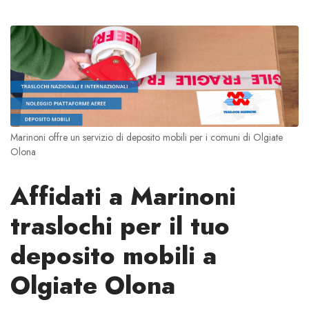
Marinoni offre un servizio di deposito mobili per i comuni di Olgiate
Olona
Affidati a Marinoni
traslochi per il tuo
deposito mobili a
Olgiate Olona