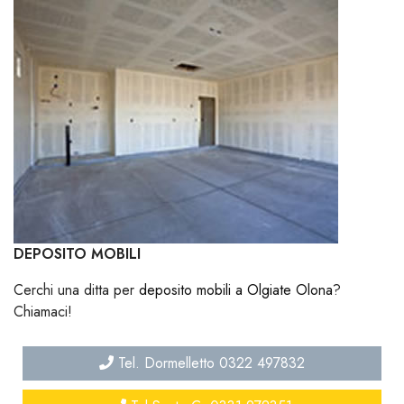
DEPOSITO MOBILI
Cerchi una ditta per
deposito mobili a Olgiate Olona
?
Chiamaci!
Tel. Dormelletto 0322 497832