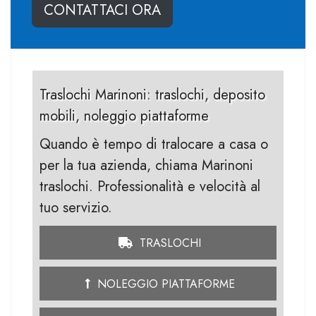
CONTATTACI ORA
Traslochi Marinoni: traslochi, deposito
mobili, noleggio piattaforme
Quando è tempo di tralocare a casa o
per la tua azienda, chiama Marinoni
traslochi. Professionalità e velocità al
tuo servizio.
TRASLOCHI
NOLEGGIO PIATTAFORME