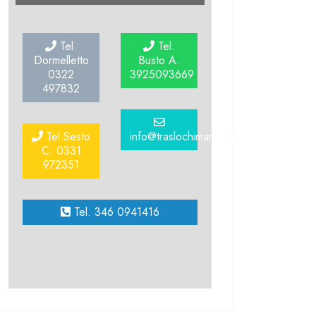
Tel.
Tel.
Dormelletto
Busto A.
0322
3925093669
497832
Tel.Sesto
info@traslochimarinoni.it
C. 0331
972351
Tel. 346 0941416