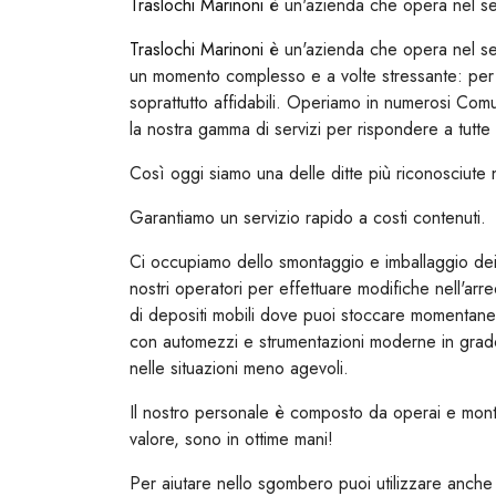
Traslochi Marinoni
è un'azienda che opera nel se
Traslochi Marinoni
è un'azienda che opera nel set
un momento complesso e a volte stressante: per q
soprattutto affidabili. Operiamo in numerosi Co
la nostra gamma di servizi per rispondere a tutte 
Così oggi siamo una delle ditte più riconosciute n
Garantiamo un servizio rapido a costi contenuti.
Ci occupiamo dello smontaggio e imballaggio dei m
nostri operatori per effettuare modifiche nell'ar
di depositi mobili dove puoi stoccare momentane
con automezzi e strumentazioni moderne in grado d
nelle situazioni meno agevoli.
Il nostro personale è composto da operai e montato
valore, sono in ottime mani!
Per aiutare nello sgombero puoi utilizzare anche 