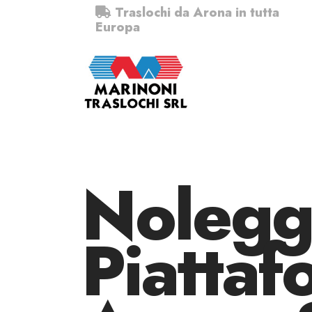
Traslochi da Arona in tutta
Europa
Nolegg
Piattaf