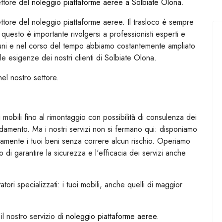
ttore del
noleggio piattaforme aeree a Solbiate Olona
.
tore del noleggio piattaforme aeree. Il trasloco è sempre
uesto è importante rivolgersi a professionisti esperti e
muni e nel corso del tempo abbiamo costantemente ampliato
le esigenze dei nostri clienti di Solbiate Olona.
el nostro settore.
obili fino al rimontaggio con possibilità di consulenza dei
redamento. Ma i nostri servizi non si fermano qui: disponiamo
amente i tuoi beni senza correre alcun rischio. Operiamo
i garantire la sicurezza e l'efficacia dei servizi anche
ri specializzati: i tuoi mobili, anche quelli di maggior
il nostro servizio di
noleggio piattaforme aeree
.