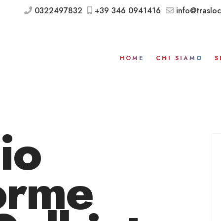
0322497832
+39 346 0941416
info@trasloc
HOME
CHI SIAMO
S
io
orme