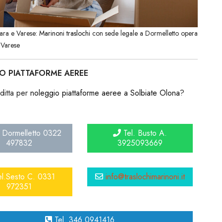
vara e Varese:
Marinoni traslochi
con sede legale a Dormelletto opera
 Varese
O PIATTAFORME AEREE
ditta per
noleggio piattaforme aeree a Solbiate Olona
?
 Dormelletto 0322
Tel. Busto A.
497832
3925093669
l.Sesto C. 0331
info@traslochimarinoni.it
972351
Tel. 346 0941416