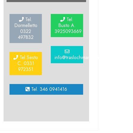
Tel.
Tel.
Dormelletto
Busto A.
0322
3925093669
497832
Tel.Sesto
info@traslochimarinoni.it
C. 0331
972351
Tel. 346 0941416