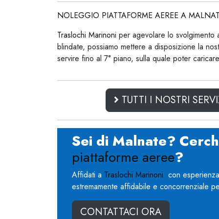
NOLEGGIO PIATTAFORME AEREE A MALNA
Traslochi Marinoni
per agevolare lo svolgimento atti
blindate, possiamo mettere a disposizione la 
servire fino al 7° piano, sulla quale poter caricare
TUTTI I NOSTRI SERVI
Sei di Malnate? Cerc
piattaforme aeree
?
Affidati a
Traslochi Marinoni
con esperienza n
estremamente affidabile e concorrenziale pe
CONTATTACI ORA