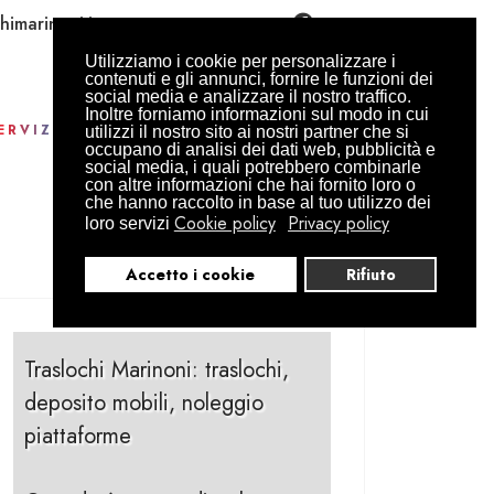
himarinoni.it
Utilizziamo i cookie per personalizzare i
contenuti e gli annunci, fornire le funzioni dei
social media e analizzare il nostro traffico.
Inoltre forniamo informazioni sul modo in cui
ERVIZI
CONTATTI
PREVENTIVO
utilizzi il nostro sito ai nostri partner che si
occupano di analisi dei dati web, pubblicità e
social media, i quali potrebbero combinarle
con altre informazioni che hai fornito loro o
che hanno raccolto in base al tuo utilizzo dei
Cookie policy
Privacy policy
loro servizi
Accetto i cookie
Rifiuto
Traslochi Marinoni: traslochi,
deposito mobili, noleggio
piattaforme