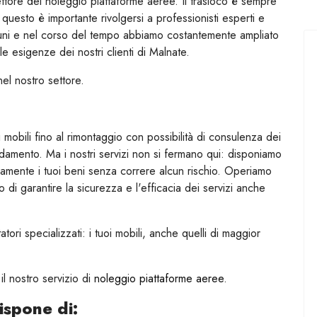
tore del noleggio piattaforme aeree. Il trasloco è sempre
uesto è importante rivolgersi a professionisti esperti e
muni e nel corso del tempo abbiamo costantemente ampliato
le esigenze dei nostri clienti di Malnate.
el nostro settore.
obili fino al rimontaggio con possibilità di consulenza dei
redamento. Ma i nostri servizi non si fermano qui: disponiamo
amente i tuoi beni senza correre alcun rischio. Operiamo
i garantire la sicurezza e l'efficacia dei servizi anche
ri specializzati: i tuoi mobili, anche quelli di maggior
il nostro servizio di
noleggio piattaforme aeree
.
ispone di: