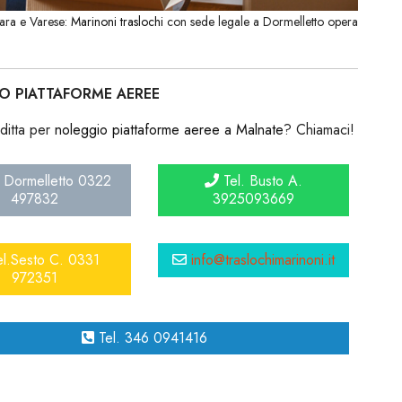
vara e Varese:
Marinoni traslochi
con sede legale a Dormelletto opera
O PIATTAFORME AEREE
ditta per
noleggio piattaforme aeree a Malnate
? Chiamaci!
 Dormelletto 0322
Tel. Busto A.
497832
3925093669
l.Sesto C. 0331
info@traslochimarinoni.it
972351
Tel. 346 0941416