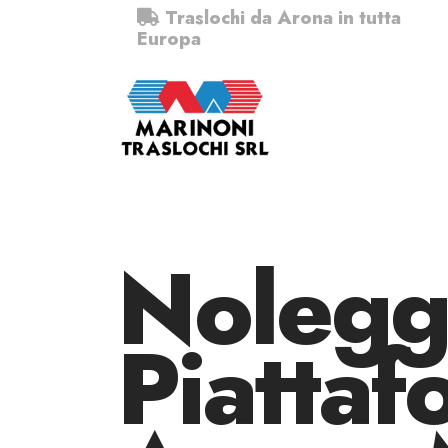
Traslochi da Arona in tutta
Europa
Nolegg
Piattaf