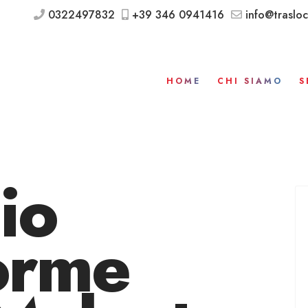
0322497832
+39 346 0941416
info@trasloc
HOME
CHI SIAMO
S
io
orme