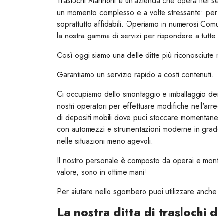
Traslochi Marinoni
è un'azienda che opera nel set
un momento complesso e a volte stressante: per q
soprattutto affidabili. Operiamo in numerosi Co
la nostra gamma di servizi per rispondere a tutte 
Così oggi siamo una delle ditte più riconosciute n
Garantiamo un servizio rapido a costi contenuti.
Ci occupiamo dello smontaggio e imballaggio dei m
nostri operatori per effettuare modifiche nell'ar
di depositi mobili dove puoi stoccare momentane
con automezzi e strumentazioni moderne in grado d
nelle situazioni meno agevoli.
Il nostro personale è composto da operai e montato
valore, sono in ottime mani!
Per aiutare nello sgombero puoi utilizzare anche 
La nostra ditta di traslochi d