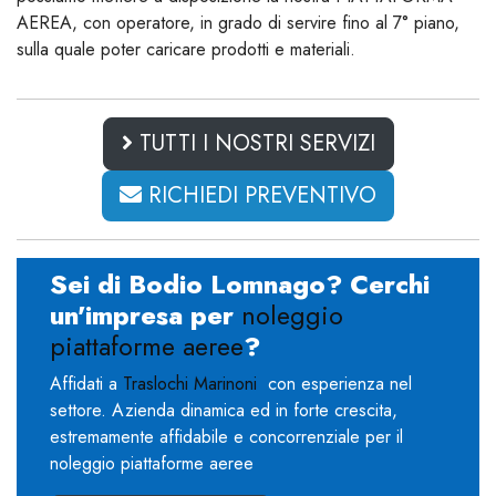
AEREA, con operatore, in grado di servire fino al 7° piano,
sulla quale poter caricare prodotti e materiali.
TUTTI I NOSTRI SERVIZI
RICHIEDI PREVENTIVO
Sei di Bodio Lomnago? Cerchi
un'impresa per
noleggio
piattaforme aeree
?
Affidati a
Traslochi Marinoni
con esperienza nel
settore. Azienda dinamica ed in forte crescita,
estremamente affidabile e concorrenziale per il
noleggio piattaforme aeree