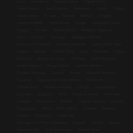
Luino
Castellanza
Fagnano Olona
Olgiate Olona
Lonate Pozzolo
Sesto Calende
Gerenzano
Uboldo
Cislago
Induno Olona
Arcisate
Gavirate
Besozzo
Vergiate
Laveno Mombello
Gorla Minore
Cairate
Castiglione Olona
Origgio
Marnate
Vedano Olona
Venegono Superiore
Ferno
Carnago
Sumirago
Venegono Inferiore
Cavaria con Premezzo
Casorate Sempione
Lavena Ponte Tresa
Angera
Besnate
Solbiate Olona
Ispra
Albizzate
Viggiu
Castronno
Jerago con Orago
Mornago
Gorla Maggiore
Lonate Ceppino
Arsago Seprio
Caronno Varesino
Cocquio Trevisago
Cantello
Azzate
Gazzada Schianno
Bisuschio
Oggiona con Santo Stefano
Morazzone
Solbiate Arno
Travedona Monate
Cittiglio
Germignaga
Casciago
Leggiuno
Taino
Cuasso al Monte
Marchirolo
Cuveglio
Biandronno
Brebbia
Cugliate Fabiasco
Daverio
Buguggiate
Saltrio
Porto Ceresio
Cunardo
Gemonio
Comerio
Golasecca
Casale Litta
Maccagno con Pino e Veddasca
Caravate
Ternate
Besano
Varano Borghi
Porto Valtravaglia
Gornate Olona