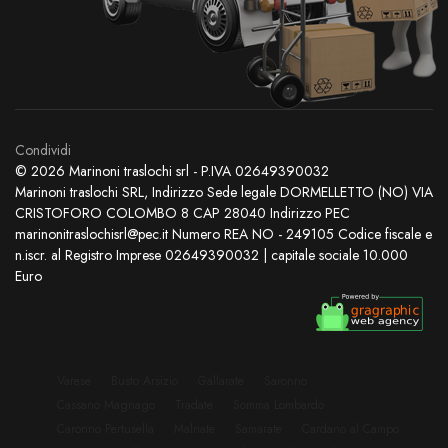
Condividi
© 2026 Marinoni traslochi srl - P.IVA 02649390032
Marinoni traslochi SRL, Indirizzo Sede legale DORMELLETTO (NO) VIA
CRISTOFORO COLOMBO 8 CAP 28040 Indirizzo PEC
marinonitraslochisrl@pec.it Numero REA NO - 249105 Codice fiscale e
n.iscr. al Registro Imprese 02649390032 | capitale sociale 10.000
Euro
Varese
Busto Arsizio
Gallarate
Saronno
Cassano Magnago
Tradate
Somma Lombardo
Caronno Pertusella
Malnate
Samarate
Cardano al Campo