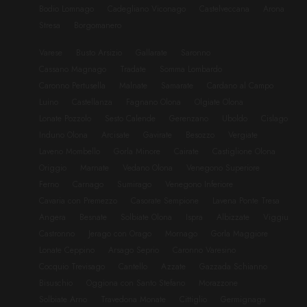
Bodio Lomnago
Cadegliano Viconago
Castelveccana
Arona
Stresa
Borgomanero
Varese
Busto Arsizio
Gallarate
Saronno
Cassano Magnago
Tradate
Somma Lombardo
Caronno Pertusella
Malnate
Samarate
Cardano al Campo
Luino
Castellanza
Fagnano Olona
Olgiate Olona
Lonate Pozzolo
Sesto Calende
Gerenzano
Uboldo
Cislago
Induno Olona
Arcisate
Gavirate
Besozzo
Vergiate
Laveno Mombello
Gorla Minore
Cairate
Castiglione Olona
Origgio
Marnate
Vedano Olona
Venegono Superiore
Ferno
Carnago
Sumirago
Venegono Inferiore
Cavaria con Premezzo
Casorate Sempione
Lavena Ponte Tresa
Angera
Besnate
Solbiate Olona
Ispra
Albizzate
Viggiu
Castronno
Jerago con Orago
Mornago
Gorla Maggiore
Lonate Ceppino
Arsago Seprio
Caronno Varesino
Cocquio Trevisago
Cantello
Azzate
Gazzada Schianno
Bisuschio
Oggiona con Santo Stefano
Morazzone
Solbiate Arno
Travedona Monate
Cittiglio
Germignaga