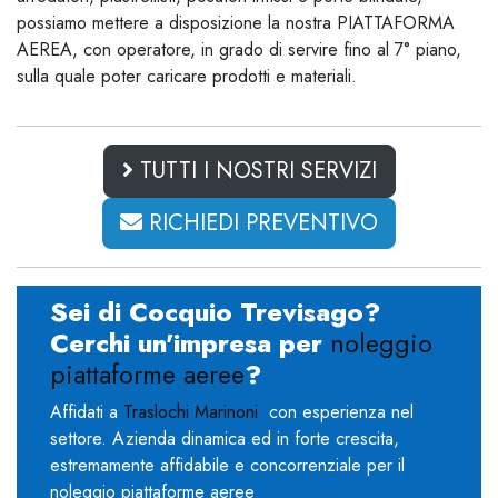
possiamo mettere a disposizione la nostra PIATTAFORMA
AEREA, con operatore, in grado di servire fino al 7° piano,
sulla quale poter caricare prodotti e materiali.
TUTTI I NOSTRI SERVIZI
RICHIEDI PREVENTIVO
Sei di Cocquio Trevisago?
Cerchi un'impresa per
noleggio
piattaforme aeree
?
Affidati a
Traslochi Marinoni
con esperienza nel
settore. Azienda dinamica ed in forte crescita,
estremamente affidabile e concorrenziale per il
noleggio piattaforme aeree