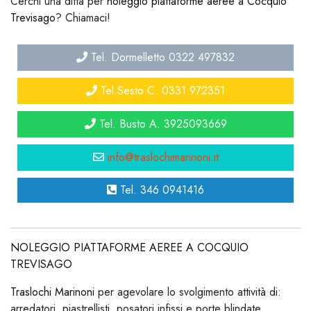
Cerchi una ditta per
noleggio piattaforme aeree a Cocquio
Trevisago
? Chiamaci!
Tel. Dormelletto 0322 497832
Tel.Sesto C. 0331 972351
Tel. Busto A. 3925093669
info@traslochimarinoni.it
Tel. 346 0941416
NOLEGGIO PIATTAFORME AEREE A COCQUIO
TREVISAGO
Traslochi Marinoni
per agevolare lo svolgimento attività di:
arredatori, piastrellisti, posatori infissi e porte blindate,