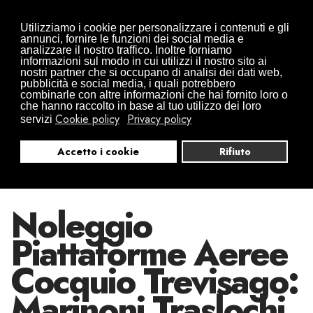
Traslochi da Arona in tutta Europa
Utilizziamo i cookie per personalizzare i contenuti e gli
0322497832
+39 346 0941416
annunci, fornire le funzioni dei social media e
analizzare il nostro traffico. Inoltre forniamo
info@traslochimarinoni.it
informazioni sul modo in cui utilizzi il nostro sito ai
nostri partner che si occupano di analisi dei dati web,
pubblicità e social media, i quali potrebbero
combinarle con altre informazioni che hai fornito loro o
che hanno raccolto in base al tuo utilizzo dei loro
Cookie policy
Privacy policy
servizi
Accetto i cookie
Rifiuto
Noleggio
Piattaforme Aeree
Cocquio Trevisago:
Marinoni Traslochi