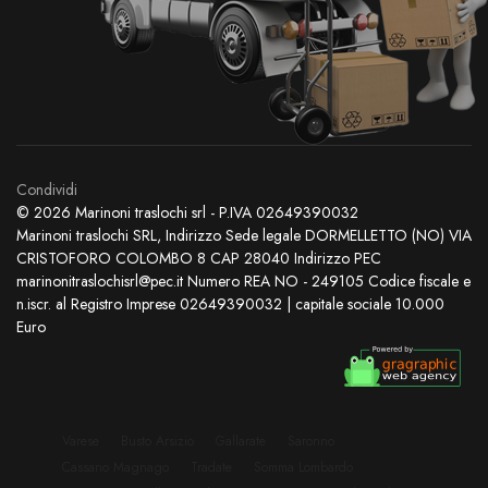
Condividi
© 2026 Marinoni traslochi srl - P.IVA 02649390032
Marinoni traslochi SRL, Indirizzo Sede legale DORMELLETTO (NO) VIA
CRISTOFORO COLOMBO 8 CAP 28040 Indirizzo PEC
marinonitraslochisrl@pec.it Numero REA NO - 249105 Codice fiscale e
n.iscr. al Registro Imprese 02649390032 | capitale sociale 10.000
Euro
Varese
Busto Arsizio
Gallarate
Saronno
Cassano Magnago
Tradate
Somma Lombardo