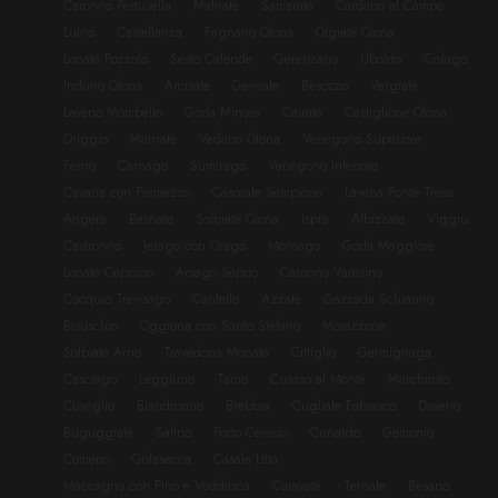
Caronno Pertusella
Malnate
Samarate
Cardano al Campo
Luino
Castellanza
Fagnano Olona
Olgiate Olona
Lonate Pozzolo
Sesto Calende
Gerenzano
Uboldo
Cislago
Induno Olona
Arcisate
Gavirate
Besozzo
Vergiate
Laveno Mombello
Gorla Minore
Cairate
Castiglione Olona
Origgio
Marnate
Vedano Olona
Venegono Superiore
Ferno
Carnago
Sumirago
Venegono Inferiore
Cavaria con Premezzo
Casorate Sempione
Lavena Ponte Tresa
Angera
Besnate
Solbiate Olona
Ispra
Albizzate
Viggiu
Castronno
Jerago con Orago
Mornago
Gorla Maggiore
Lonate Ceppino
Arsago Seprio
Caronno Varesino
Cocquio Trevisago
Cantello
Azzate
Gazzada Schianno
Bisuschio
Oggiona con Santo Stefano
Morazzone
Solbiate Arno
Travedona Monate
Cittiglio
Germignaga
Casciago
Leggiuno
Taino
Cuasso al Monte
Marchirolo
Cuveglio
Biandronno
Brebbia
Cugliate Fabiasco
Daverio
Buguggiate
Saltrio
Porto Ceresio
Cunardo
Gemonio
Comerio
Golasecca
Casale Litta
Maccagno con Pino e Veddasca
Caravate
Ternate
Besano