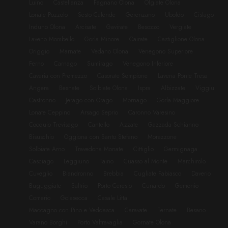
Luino
Castellanza
Fagnano Olona
Olgiate Olona
Lonate Pozzolo
Sesto Calende
Gerenzano
Uboldo
Cislago
Induno Olona
Arcisate
Gavirate
Besozzo
Vergiate
Laveno Mombello
Gorla Minore
Cairate
Castiglione Olona
Origgio
Marnate
Vedano Olona
Venegono Superiore
Ferno
Carnago
Sumirago
Venegono Inferiore
Cavaria con Premezzo
Casorate Sempione
Lavena Ponte Tresa
Angera
Besnate
Solbiate Olona
Ispra
Albizzate
Viggiu
Castronno
Jerago con Orago
Mornago
Gorla Maggiore
Lonate Ceppino
Arsago Seprio
Caronno Varesino
Cocquio Trevisago
Cantello
Azzate
Gazzada Schianno
Bisuschio
Oggiona con Santo Stefano
Morazzone
Solbiate Arno
Travedona Monate
Cittiglio
Germignaga
Casciago
Leggiuno
Taino
Cuasso al Monte
Marchirolo
Cuveglio
Biandronno
Brebbia
Cugliate Fabiasco
Daverio
Buguggiate
Saltrio
Porto Ceresio
Cunardo
Gemonio
Comerio
Golasecca
Casale Litta
Maccagno con Pino e Veddasca
Caravate
Ternate
Besano
Varano Borghi
Porto Valtravaglia
Gornate Olona