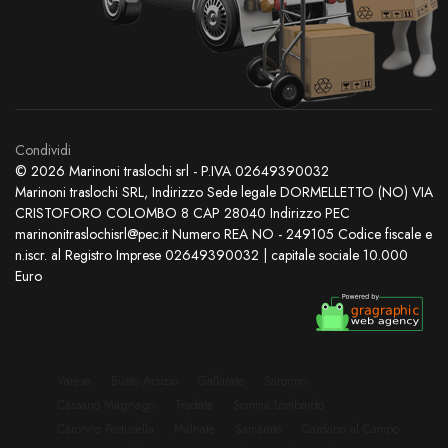
Condividi
© 2026 Marinoni traslochi srl - P.IVA 02649390032
Marinoni traslochi SRL, Indirizzo Sede legale DORMELLETTO (NO) VIA
CRISTOFORO COLOMBO 8 CAP 28040 Indirizzo PEC
marinonitraslochisrl@pec.it Numero REA NO - 249105 Codice fiscale e
n.iscr. al Registro Imprese 02649390032 | capitale sociale 10.000
Euro
Varese
Busto Arsizio
Gallarate
Saronno
Cassano Magnago
Tradate
Somma Lombardo
Caronno Pertusella
Malnate
Samarate
Cardano al Campo