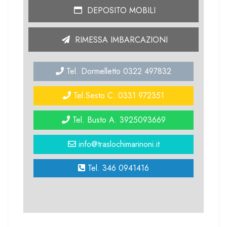
DEPOSITO MOBILI
RIMESSA IMBARCAZIONI
Tel. Dormelletto 0322 497832
Tel.Sesto C. 0331 972351
Tel. Busto A. 3925093669
info@traslochimarinoni.it
Tel. 346 0941416