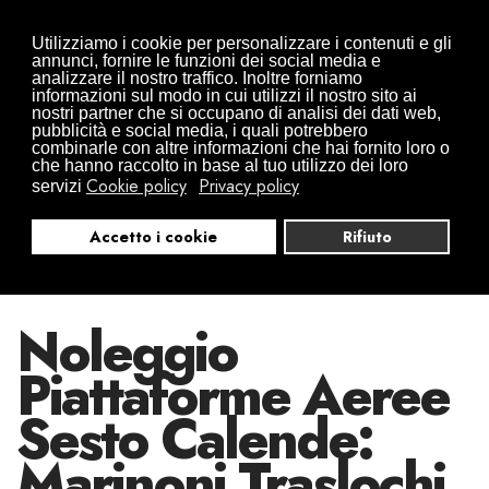
Traslochi da Arona in tutta Europa
Utilizziamo i cookie per personalizzare i contenuti e gli
0322497832
+39 346 0941416
annunci, fornire le funzioni dei social media e
analizzare il nostro traffico. Inoltre forniamo
info@traslochimarinoni.it
informazioni sul modo in cui utilizzi il nostro sito ai
nostri partner che si occupano di analisi dei dati web,
pubblicità e social media, i quali potrebbero
combinarle con altre informazioni che hai fornito loro o
che hanno raccolto in base al tuo utilizzo dei loro
Cookie policy
Privacy policy
servizi
Accetto i cookie
Rifiuto
Noleggio
Piattaforme Aeree
Sesto Calende:
Marinoni Traslochi