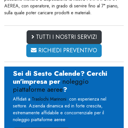
AEREA, con operatore, in grado di servire fino al 7° piano,
sulla quale poter caricare prodotti e materiali.
TUTTI I NOSTRI SERVIZI
RICHIEDI PREVENTIVO
Sei di Sesto Calende? Cerchi
un'impresa per
noleggio
piattaforme aeree
?
Affidati a
Traslochi Marinoni
con esperienza nel
settore. Azienda dinamica ed in forte crescita,
estremamente affidabile e concorrenziale per il
noleggio piattaforme aeree