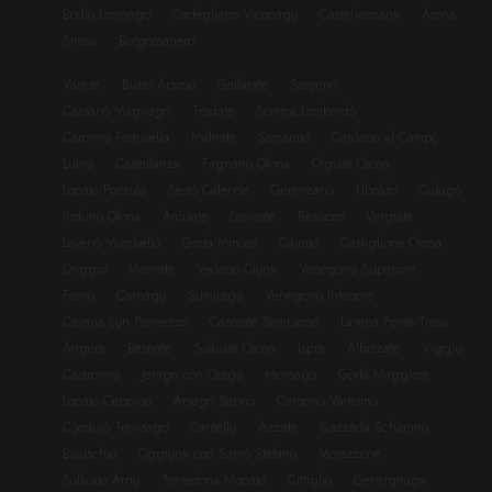
Bodio Lomnago
Cadegliano Viconago
Castelveccana
Arona
Stresa
Borgomanero
Varese
Busto Arsizio
Gallarate
Saronno
Cassano Magnago
Tradate
Somma Lombardo
Caronno Pertusella
Malnate
Samarate
Cardano al Campo
Luino
Castellanza
Fagnano Olona
Olgiate Olona
Lonate Pozzolo
Sesto Calende
Gerenzano
Uboldo
Cislago
Induno Olona
Arcisate
Gavirate
Besozzo
Vergiate
Laveno Mombello
Gorla Minore
Cairate
Castiglione Olona
Origgio
Marnate
Vedano Olona
Venegono Superiore
Ferno
Carnago
Sumirago
Venegono Inferiore
Cavaria con Premezzo
Casorate Sempione
Lavena Ponte Tresa
Angera
Besnate
Solbiate Olona
Ispra
Albizzate
Viggiu
Castronno
Jerago con Orago
Mornago
Gorla Maggiore
Lonate Ceppino
Arsago Seprio
Caronno Varesino
Cocquio Trevisago
Cantello
Azzate
Gazzada Schianno
Bisuschio
Oggiona con Santo Stefano
Morazzone
Solbiate Arno
Travedona Monate
Cittiglio
Germignaga