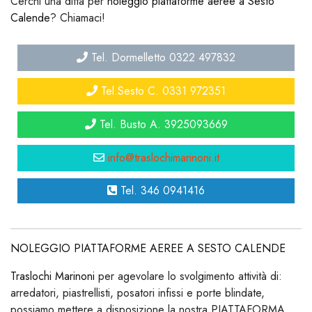
Cerchi una ditta per
noleggio piattaforme aeree a Sesto
Calende
? Chiamaci!
Tel. Dormelletto 0322 497832
Tel.Sesto C. 0331 972351
Tel. Busto A. 3925093669
info@traslochimarinoni.it
Tel. 346 0941416
NOLEGGIO PIATTAFORME AEREE A SESTO CALENDE
Traslochi Marinoni
per agevolare lo svolgimento attività di:
arredatori, piastrellisti, posatori infissi e porte blindate,
possiamo mettere a disposizione la nostra PIATTAFORMA